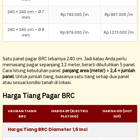
240 × 240 cm – Ø 7
Rp 743.000 /m
Rp 967.000 /m
mm
240 × 240 cm – Ø 8
Rp 979.000 /m
Rp 1.273.000 /m
mm
Satu panel pagar BRC lebarnya 240 cm. Jadi kalau Anda perlu
memasang pagar sepanjang 12 meter, berarti dibutuhkan 5 panel.
Cara hitung kebutuhan panel:
panjang area (meter) ÷ 2,4 = jumlah
panel
. Untuk jumlah tiang, biasanya satu tiang setiap dua panel
atau sesuai kondisi tanah di lokasi.
Harga Tiang Pagar BRC
UKURAN TIANG
HARGA EP (ELECTRO
HARGA HD (HOT
BRC
PLATING)
DIP)
Harga Tiang BRC Diameter 1,5 Inci