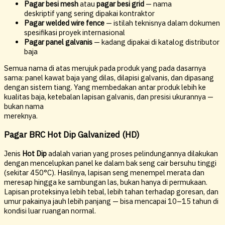
Pagar besi mesh
atau
pagar besi grid
— nama
deskriptif yang sering dipakai kontraktor
Pagar welded wire fence
— istilah teknisnya dalam dokumen
spesifikasi proyek internasional
Pagar panel galvanis
— kadang dipakai di katalog distributor
baja
Semua nama di atas merujuk pada produk yang pada dasarnya
sama: panel kawat baja yang dilas, dilapisi galvanis, dan dipasang
dengan sistem tiang. Yang membedakan antar produk lebih ke
kualitas baja, ketebalan lapisan galvanis, dan presisi ukurannya —
bukan nama
mereknya.
Pagar BRC Hot Dip Galvanized (HD)
Jenis
Hot Dip
adalah varian yang proses pelindungannya dilakukan
dengan mencelupkan panel ke dalam bak seng cair bersuhu tinggi
(sekitar 450°C). Hasilnya, lapisan seng menempel merata dan
meresap hingga ke sambungan las, bukan hanya di permukaan.
Lapisan proteksinya lebih tebal, lebih tahan terhadap goresan, dan
umur pakainya jauh lebih panjang — bisa mencapai 10–15 tahun di
kondisi luar ruangan normal.