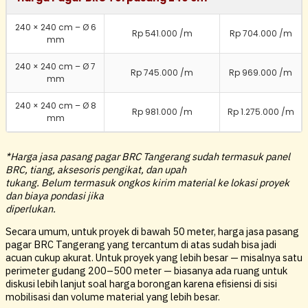
240 × 240 cm – Ø 6
Rp 541.000 /m
Rp 704.000 /m
mm
240 × 240 cm – Ø 7
Rp 745.000 /m
Rp 969.000 /m
mm
240 × 240 cm – Ø 8
Rp 981.000 /m
Rp 1.275.000 /m
mm
*Harga jasa pasang pagar BRC Tangerang sudah termasuk panel
BRC, tiang, aksesoris pengikat, dan upah
tukang. Belum termasuk ongkos kirim material ke lokasi proyek
dan biaya pondasi jika
diperlukan.
Secara umum, untuk proyek di bawah 50 meter, harga jasa pasang
pagar BRC Tangerang yang tercantum di atas sudah bisa jadi
acuan cukup akurat. Untuk proyek yang lebih besar — misalnya satu
perimeter gudang 200–500 meter — biasanya ada ruang untuk
diskusi lebih lanjut soal harga borongan karena efisiensi di sisi
mobilisasi dan volume material yang lebih besar.