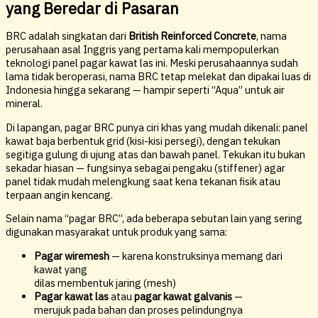
yang Beredar di Pasaran
BRC adalah singkatan dari
British Reinforced Concrete
, nama
perusahaan asal Inggris yang pertama kali mempopulerkan
teknologi panel pagar kawat las ini. Meski perusahaannya sudah
lama tidak beroperasi, nama BRC tetap melekat dan dipakai luas di
Indonesia hingga sekarang — hampir seperti “Aqua” untuk air
mineral.
Di lapangan, pagar BRC punya ciri khas yang mudah dikenali: panel
kawat baja berbentuk grid (kisi-kisi persegi), dengan tekukan
segitiga gulung di ujung atas dan bawah panel. Tekukan itu bukan
sekadar hiasan — fungsinya sebagai pengaku (stiffener) agar
panel tidak mudah melengkung saat kena tekanan fisik atau
terpaan angin kencang.
Selain nama “pagar BRC”, ada beberapa sebutan lain yang sering
digunakan masyarakat untuk produk yang sama:
Pagar wiremesh
— karena konstruksinya memang dari
kawat yang
dilas membentuk jaring (mesh)
Pagar kawat las
atau
pagar kawat galvanis
—
merujuk pada bahan dan proses pelindungnya