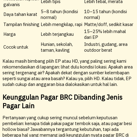
Lebih tipis
Lebih tebal, merata
galvanis
5–8 tahun (kondisi
10–15 tahun (kondisi
Daya tahan karat
normal)
normal)
Tampilan finishing
Lebih mengkilap, rapi
Matte/doff, sedikit kasar
15–25% lebih mahal
Harga
Lebih terjangkau
dari EP
Hunian, sekolah,
Industri, gudang, area
Cocok untuk
taman, kavling
outdoor berat
Kalau masih bimbang pilih EP atau HD, yang paling sering kami
rekomendasikan di lapangan: lihat dulu kondisi lokasi. Apakah area
sering tergenang air? Apakah dekat dengan sumber kelembapan
seperti sungai atau area basah? Kalau ya, pilih HD. Kalau tidak, EP
sudah cukup dan anggaran bisa dialokasikan untuk hal lain.
Keunggulan Pagar BRC Dibanding Jenis
Pagar Lain
Pertanyaan yang cukup sering muncul sebelum keputusan
pembelian: kenapa tidak pakai pagar tembok saja, atau pagar besi
hollow biasa? Jawabannya tergantung kebutuhan, tapi ada
beberapa hal yang memang jadi keunggulan nyata pagar BRC di