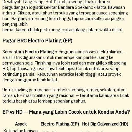
Di wilayah Tangerang, Hot Dip lebih sering dipakai di area
pergudangan logistik sekitar Bandara Soekarno-Hatta, kawasan
industri Cikupa, atau lahan terbuka yang terpapar cuaca sepanjang
hari. Harganya memang lebih tinggi, tapi secara kalkulasi jangka
panjang lebih
hemat karena tidak perlu pengecatan ulang dalam waktu dekat.
Pagar BRC Electro Plating (EP)
Sementara
Electro Plating
menggunakan proses elektrokimia —
arus listrik digunakan untuk menempelkan partikel seng ke
permukaan baja. Finishing-nya lebih rapi dan mengkilap dibanding
HD, tapi lapisan galvanisnya lebih tipis. Cocok untuk area yang
terlindung parsial, kebutuhan estetika lebih tinggi, atau proyek
dengan anggaran lebih ketat.
Untuk kavling perumahan, tembok samping rumah, sekolah, atau
taman, EP masih pilihan yang rasional — terutama kalau area tidak
terlalu basah atau lembap sepanjang tahun.
EP vs HD — Mana yang Lebih Cocok untuk Kondisi Anda?
Aspek
Electro Plating (EP)
Hot Dip Galvanized (HD)
Ketebalan lapisan