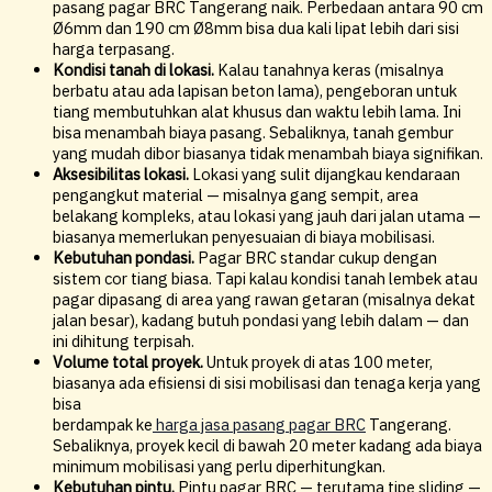
pasang pagar BRC Tangerang naik. Perbedaan antara 90 cm
Ø6mm dan 190 cm Ø8mm bisa dua kali lipat lebih dari sisi
harga terpasang.
Kondisi tanah di lokasi.
Kalau tanahnya keras (misalnya
berbatu atau ada lapisan beton lama), pengeboran untuk
tiang membutuhkan alat khusus dan waktu lebih lama. Ini
bisa menambah biaya pasang. Sebaliknya, tanah gembur
yang mudah dibor biasanya tidak menambah biaya signifikan.
Aksesibilitas lokasi.
Lokasi yang sulit dijangkau kendaraan
pengangkut material — misalnya gang sempit, area
belakang kompleks, atau lokasi yang jauh dari jalan utama —
biasanya memerlukan penyesuaian di biaya mobilisasi.
Kebutuhan pondasi.
Pagar BRC standar cukup dengan
sistem cor tiang biasa. Tapi kalau kondisi tanah lembek atau
pagar dipasang di area yang rawan getaran (misalnya dekat
jalan besar), kadang butuh pondasi yang lebih dalam — dan
ini dihitung terpisah.
Volume total proyek.
Untuk proyek di atas 100 meter,
biasanya ada efisiensi di sisi mobilisasi dan tenaga kerja yang
bisa
berdampak ke
harga jasa pasang pagar BRC
Tangerang.
Sebaliknya, proyek kecil di bawah 20 meter kadang ada biaya
minimum mobilisasi yang perlu diperhitungkan.
Kebutuhan pintu.
Pintu pagar BRC — terutama tipe sliding —