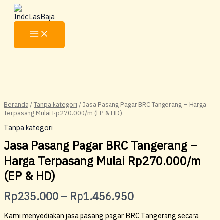
Lewati
ke
konten
Kuantitas
Rentang
Jasa
harga:
Pasang
Rp235.000
Pagar
BRC
hingga
Tangerang
Beranda
/
Tanpa kategori
/ Jasa Pasang Pagar BRC Tangerang – Harga
Rp1.456.950
–
Terpasang Mulai Rp270.000/m (EP & HD)
Harga
Terpasang
Tanpa kategori
Mulai
Jasa Pasang Pagar BRC Tangerang –
Rp270.000/m
(EP
Harga Terpasang Mulai Rp270.000/m
&
(EP & HD)
HD)
Rp
235.000
–
Rp
1.456.950
Kami menyediakan jasa pasang pagar BRC Tangerang secara