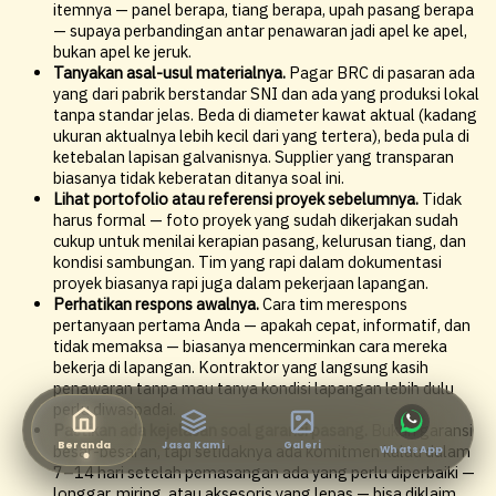
itemnya — panel berapa, tiang berapa, upah pasang berapa
— supaya perbandingan antar penawaran jadi apel ke apel,
bukan apel ke jeruk.
Tanyakan asal-usul materialnya.
Pagar BRC di pasaran ada
yang dari pabrik berstandar SNI dan ada yang produksi lokal
tanpa standar jelas. Beda di diameter kawat aktual (kadang
ukuran aktualnya lebih kecil dari yang tertera), beda pula di
ketebalan lapisan galvanisnya. Supplier yang transparan
biasanya tidak keberatan ditanya soal ini.
Lihat portofolio atau referensi proyek sebelumnya.
Tidak
harus formal — foto proyek yang sudah dikerjakan sudah
cukup untuk menilai kerapian pasang, kelurusan tiang, dan
kondisi sambungan. Tim yang rapi dalam dokumentasi
proyek biasanya rapi juga dalam pekerjaan lapangan.
Perhatikan respons awalnya.
Cara tim merespons
pertanyaan pertama Anda — apakah cepat, informatif, dan
tidak memaksa — biasanya mencerminkan cara mereka
bekerja di lapangan. Kontraktor yang langsung kasih
penawaran tanpa mau tanya kondisi lapangan lebih dulu
perlu diwaspadai.
Pastikan ada kejelasan soal garansi pasang.
Bukan garansi
Beranda
Jasa Kami
Galeri
besar-besaran, tapi setidaknya ada komitmen kalau dalam
WhatsApp
7–14 hari setelah pemasangan ada yang perlu diperbaiki —
longgar, miring, atau aksesoris yang lepas — bisa diklaim