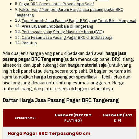
Pagar BRC Cocok untuk Proyek Apa Saja?
Faktor yang Mempengaruhi Harga jasa pasang pagar BRC
Tangerang
Tips Memilih Jasa Pasang Pagar BRC yang Tidak Bikin Menyesal
Area Layanan Indolasbaja di Tangerang
Pertanyaan yang Sering Masuk ke Kami (FAQ)
Cara Pesan Jasa Pasang Pagar BRC di Indolasbaja
Penutup
Ada dua jenis harga yang perlu dibedakan dari awal:
harga jasa
pasang pagar BRC Tangerang
(sudah mencakup panel BRC, tiang,
aksesoris, dan upah tukang) dan
harga material saja
(untuk yang
ingin beli panel atau tiang secara terpisah). Di bagian pertama ini
kami tampilkan
harga terpasang per spesifikasi
— lebih jelas dan
bisa langsung dipakai untuk hitung estimasi anggaran. Harga
material, tiang, dan pintu tersedia di bagian selanjutnya.
Daftar Harga Jasa Pasang Pagar BRC Tangerang
HARGA EP (ELECTRO
HARGA HD (HOT
SPESIFIKASI
PLATING)
DIP)
Harga Pagar BRC Terpasang 60 cm