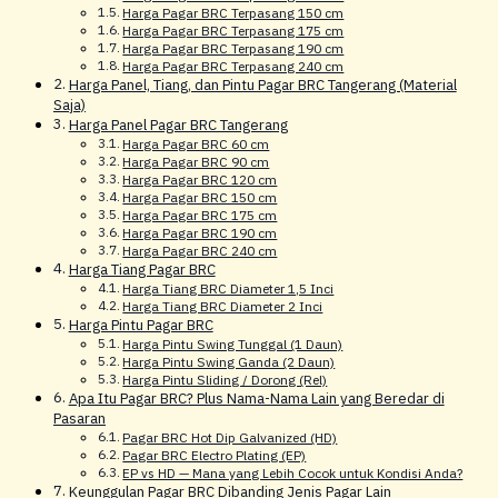
Harga Pagar BRC Terpasang 150 cm
Harga Pagar BRC Terpasang 175 cm
Harga Pagar BRC Terpasang 190 cm
Harga Pagar BRC Terpasang 240 cm
Harga Panel, Tiang, dan Pintu Pagar BRC Tangerang (Material
Saja)
Harga Panel Pagar BRC Tangerang
Harga Pagar BRC 60 cm
Harga Pagar BRC 90 cm
Harga Pagar BRC 120 cm
Harga Pagar BRC 150 cm
Harga Pagar BRC 175 cm
Harga Pagar BRC 190 cm
Harga Pagar BRC 240 cm
Harga Tiang Pagar BRC
Harga Tiang BRC Diameter 1,5 Inci
Harga Tiang BRC Diameter 2 Inci
Harga Pintu Pagar BRC
Harga Pintu Swing Tunggal (1 Daun)
Harga Pintu Swing Ganda (2 Daun)
Harga Pintu Sliding / Dorong (Rel)
Apa Itu Pagar BRC? Plus Nama-Nama Lain yang Beredar di
Pasaran
Pagar BRC Hot Dip Galvanized (HD)
Pagar BRC Electro Plating (EP)
EP vs HD — Mana yang Lebih Cocok untuk Kondisi Anda?
Keunggulan Pagar BRC Dibanding Jenis Pagar Lain