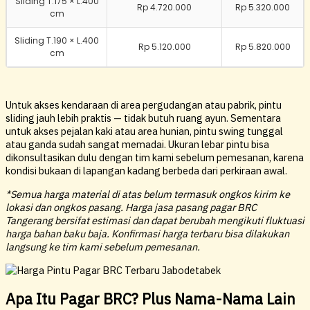
Sliding T.175 × L.400
Rp 4.720.000
Rp 5.320.000
cm
Sliding T.190 × L.400
Rp 5.120.000
Rp 5.820.000
cm
Untuk akses kendaraan di area pergudangan atau pabrik, pintu
sliding jauh lebih praktis — tidak butuh ruang ayun. Sementara
untuk akses pejalan kaki atau area hunian, pintu swing tunggal
atau ganda sudah sangat memadai. Ukuran lebar pintu bisa
dikonsultasikan dulu dengan tim kami sebelum pemesanan, karena
kondisi bukaan di lapangan kadang berbeda dari perkiraan awal.
*Semua harga material di atas belum termasuk ongkos kirim ke
lokasi dan ongkos pasang. Harga jasa pasang pagar BRC
Tangerang bersifat estimasi dan dapat berubah mengikuti fluktuasi
harga bahan baku baja. Konfirmasi harga terbaru bisa dilakukan
langsung ke tim kami sebelum pemesanan.
Apa Itu Pagar BRC? Plus Nama-Nama Lain