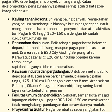
pagar BRC di berbagai jenis proyek di Tangerang. Kalau
dikelompokkan, penggunaannya paling sering jatuh di kategori-
kategori berikut:
Kavling tanah kosong.
Ini yang paling banyak. Pemilik lahan
yang belum membangun biasanya butuh pagar cepat untuk
mengamankan batas tanah dari penyerobotan atau aktivitas
liar. Pagar BRC tinggi 120–150 cm dengan EP sudah
cukup untuk fungsi ini.
Perumahan dan hunian.
Baik sebagai pagar batas halaman
depan, halaman belakang, maupun pagar pembatas antar
unit. Di area seperti BSD City, Gading Serpong, atau
Karawaci, pagar BRC 120 cm EP cukup populer karena
tampilannya
rapi dan harganya tidak memberatkan.
Kawasan industri dan pergudangan.
Untuk perimeter pabrik,
depo logistik, atau area parkir armada, biasanya dipakai
tinggi 175–190 cm HD dengan diameter 8 mm. Area sekitar
Balaraja, Cikupa, Curug, dan Kosambi paling sering kami
layani untuk kebutuhan jenis ini.
Fasilitas umum dan pendidikan.
Sekolah, taman kota, masjid,
lapangan olahraga — pagar BRC 120–150 cm cocok karena
tidak menghalangi pandangan dan perawatannya mudah.
Proyek infrastruktur.
Pagar pembatas sepanjang jalan tol,