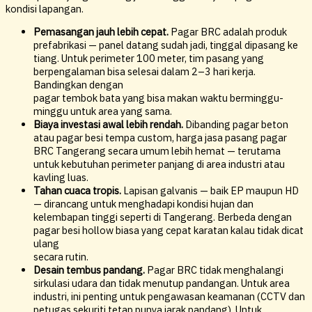
kondisi lapangan.
Pemasangan jauh lebih cepat.
Pagar BRC adalah produk
prefabrikasi — panel datang sudah jadi, tinggal dipasang ke
tiang. Untuk perimeter 100 meter, tim pasang yang
berpengalaman bisa selesai dalam 2–3 hari kerja.
Bandingkan dengan
pagar tembok bata yang bisa makan waktu berminggu-
minggu untuk area yang sama.
Biaya investasi awal lebih rendah.
Dibanding pagar beton
atau pagar besi tempa custom, harga jasa pasang pagar
BRC Tangerang secara umum lebih hemat — terutama
untuk kebutuhan perimeter panjang di area industri atau
kavling luas.
Tahan cuaca tropis.
Lapisan galvanis — baik EP maupun HD
— dirancang untuk menghadapi kondisi hujan dan
kelembapan tinggi seperti di Tangerang. Berbeda dengan
pagar besi hollow biasa yang cepat karatan kalau tidak dicat
ulang
secara rutin.
Desain tembus pandang.
Pagar BRC tidak menghalangi
sirkulasi udara dan tidak menutup pandangan. Untuk area
industri, ini penting untuk pengawasan keamanan (CCTV dan
petugas sekuriti tetap punya jarak pandang). Untuk