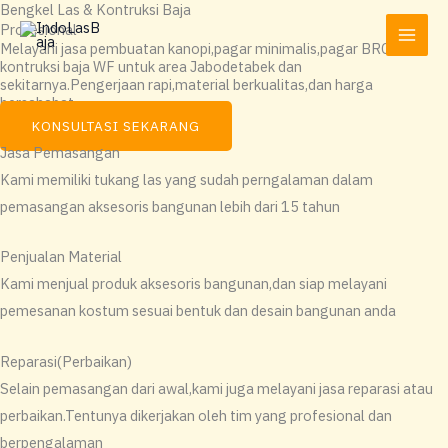
Bengkel Las & Kontruksi Baja
Lewati
Profesional
ke
Melayani jasa pembuatan kanopi,pagar minimalis,pagar BRC,dan
konten
kontruksi baja WF untuk area Jabodetabek dan
sekitarnya.Pengerjaan rapi,material berkualitas,dan harga
bersahabat
KONSULTASI SEKARANG
Jasa Pemasangan
Kami memiliki tukang las yang sudah perngalaman dalam
pemasangan aksesoris bangunan lebih dari 15 tahun
Penjualan Material
Kami menjual produk aksesoris bangunan,dan siap melayani
pemesanan kostum sesuai bentuk dan desain bangunan anda
Reparasi(Perbaikan)
Selain pemasangan dari awal,kami juga melayani jasa reparasi atau
perbaikan.Tentunya dikerjakan oleh tim yang profesional dan
berpengalaman