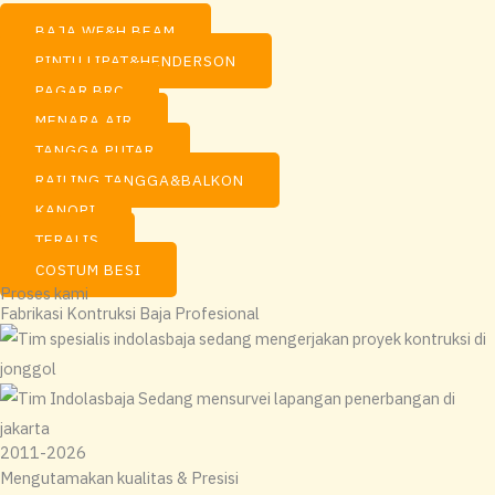
BAJA WF&H BEAM
PINTU LIPAT&HENDERSON
PAGAR BRC
MENARA AIR
TANGGA PUTAR
RAILING TANGGA&BALKON
KANOPI
TERALIS
COSTUM BESI
Proses kami
Fabrikasi Kontruksi Baja Profesional
2011-2026
Mengutamakan kualitas & Presisi