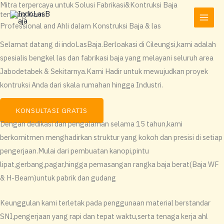
Mitra terpercaya untuk Solusi Fabrikasi&Kontruksi Baja
Lewati
tentang Kami
ke
Professional and Ahli dalam Konstruksi Baja & las
konten
Selamat datang di indoLasBaja.Berloakasi di Cileungsi,kami adalah
spesialis bengkel las dan fabrikasi baja yang melayani seluruh area
Jabodetabek & Sekitarnya.Kami Hadir untuk mewujudkan proyek
kontruksi Anda dari skala rumahan hingga Industri.
KONSULTASI GRATIS
Dengan dedikasi dan pengalaman selama 15 tahun,kami
berkomitmen menghadirkan struktur yang kokoh dan presisi di setiap
pengerjaan.Mulai dari pembuatan kanopi,pintu
lipat,gerbang,pagar,hingga pemasangan rangka baja berat(Baja WF
& H-Beam)untuk pabrik dan gudang
Keunggulan kami terletak pada penggunaan material berstandar
SNI,pengerjaan yang rapi dan tepat waktu,serta tenaga kerja ahl