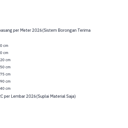
rpasang per Meter 2026(Sistem Borongan Terima
60 cm
90 cm
120 cm
150 cm
175 cm
190 cm
240 cm
C per Lembar 2026(Suplai Material Saja)