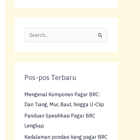
C
a
r
i
Pos-pos Terbaru
u
n
Mengenal Komponen Pagar BRC:
t
Dari Tiang, Mur, Baut, hingga U-Clip
u
Panduan Spesifikasi Pagar BRC
k
Lengkap
:
Kedalaman pondasi tiang pagar BRC