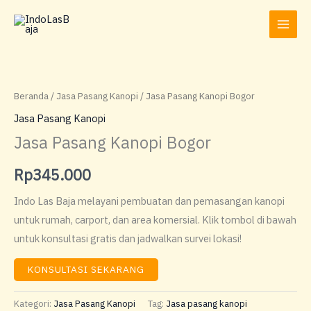
Lewati
ke
konten
Rentang
Produk
harga:
ini
Rp150.000
hingga
memiliki
Beranda
/
Jasa Pasang Kanopi
/ Jasa Pasang Kanopi Bogor
Rp3.000.000
beberapa
Jasa Pasang Kanopi
varian.
Jasa Pasang Kanopi Bogor
Pilihan
ini
Rp
345.000
dapat
Indo Las Baja melayani pembuatan dan pemasangan kanopi
diambil
untuk rumah, carport, dan area komersial. Klik tombol di bawah
di
untuk konsultasi gratis dan jadwalkan survei lokasi!
halaman
produk
KONSULTASI SEKARANG
Kategori:
Jasa Pasang Kanopi
Tag:
Jasa pasang kanopi