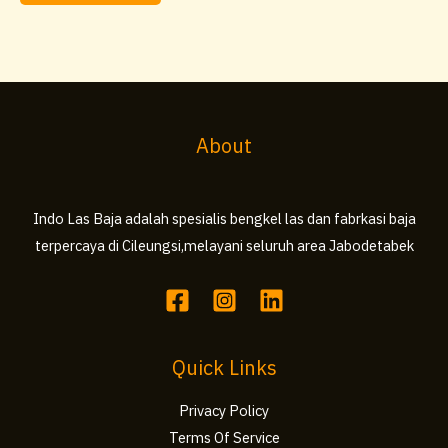
diambil
di
halaman
produk
About
Indo Las Baja adalah spesialis bengkel las dan fabrkasi baja
terpercaya di Cileungsi,melayani seluruh area Jabodetabek
Quick Links
Privacy Policy
Terms Of Service