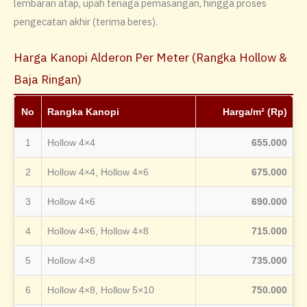
lembaran atap, upah tenaga pemasangan, hingga proses
pengecatan akhir (terima beres).
Harga Kanopi Alderon Per Meter (Rangka Hollow &
Baja Ringan)
No
Rangka Kanopi
Harga/m² (Rp)
1
Hollow 4×4
655.000
2
Hollow 4×4, Hollow 4×6
675.000
3
Hollow 4×6
690.000
4
Hollow 4×6, Hollow 4×8
715.000
5
Hollow 4×8
735.000
6
Hollow 4×8, Hollow 5×10
750.000