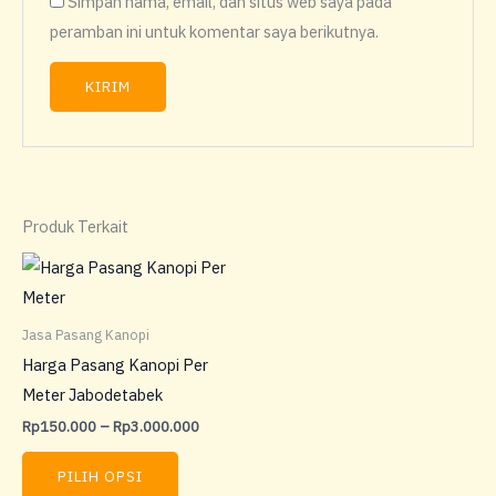
Simpan nama, email, dan situs web saya pada
peramban ini untuk komentar saya berikutnya.
Produk Terkait
Rentang
Produk
harga:
ini
Rp150.000
hingga
memiliki
Jasa Pasang Kanopi
Rp3.000.000
beberapa
Harga Pasang Kanopi Per
varian.
Meter Jabodetabek
Pilihan
Rp
150.000
–
Rp
3.000.000
ini
dapat
PILIH OPSI