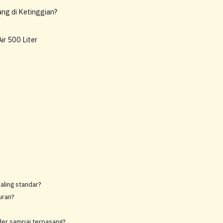
ang di Ketinggian?
r 500 Liter
paling standar?
uran?
rder sampai terpasang?