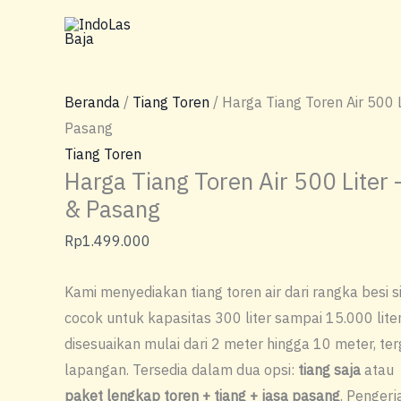
Lewati
ke
konten
Beranda
/
Tiang Toren
/ Harga Tiang Toren Air 500 
Pasang
Tiang Toren
Harga Tiang Toren Air 500 Liter
& Pasang
Rp
1.499.000
Kami menyediakan tiang toren air dari rangka besi s
cocok untuk kapasitas 300 liter sampai 15.000 liter.
disesuaikan mulai dari 2 meter hingga 10 meter, te
lapangan. Tersedia dalam dua opsi:
tiang saja
atau
paket lengkap toren + tiang + jasa pasang
. Pengerj