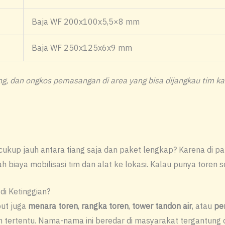
Baja WF 200x100x5,5×8 mm
Baja WF 250x125x6x9 mm
ng, dan ongkos pemasangan di area yang bisa dijangkau tim ka
cukup jauh antara tiang saja dan paket lengkap? Karena di pak
biaya mobilisasi tim dan alat ke lokasi. Kalau punya toren sen
di Ketinggian?
but juga
menara toren
,
rangka toren
,
tower tandon air
, atau
pe
n tertentu. Nama-nama ini beredar di masyarakat tergantung 