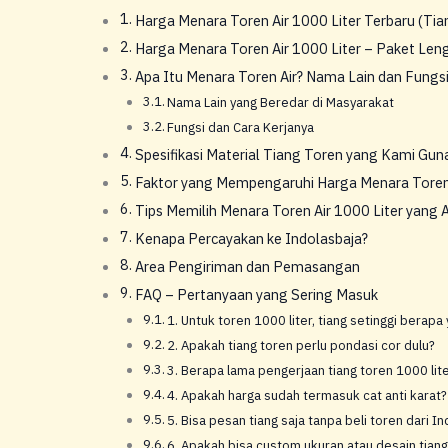
Harga Menara Toren Air 1000 Liter Terbaru (Tia
Harga Menara Toren Air 1000 Liter – Paket Len
Apa Itu Menara Toren Air? Nama Lain dan Fungs
Nama Lain yang Beredar di Masyarakat
Fungsi dan Cara Kerjanya
Spesifikasi Material Tiang Toren yang Kami Gun
Faktor yang Mempengaruhi Harga Menara Toren 
Tips Memilih Menara Toren Air 1000 Liter yan
Kenapa Percayakan ke Indolasbaja?
Area Pengiriman dan Pemasangan
FAQ – Pertanyaan yang Sering Masuk
1. Untuk toren 1000 liter, tiang setinggi berap
2. Apakah tiang toren perlu pondasi cor dulu?
3. Berapa lama pengerjaan tiang toren 1000 lit
4. Apakah harga sudah termasuk cat anti karat?
5. Bisa pesan tiang saja tanpa beli toren dari I
6. Apakah bisa custom ukuran atau desain tiang 