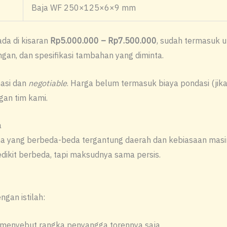
Baja WF 250×125×6×9 mm
ada di kisaran
Rp5.000.000 – Rp7.500.000
, sudah termasuk u
ngan, dan spesifikasi tambahan yang diminta.
masi dan
negotiable
. Harga belum termasuk biaya pondasi (jika 
gan tim kami.
a
ama yang berbeda-beda tergantung daerah dan kebiasaan masi
kit berbeda, tapi maksudnya sama persis.
ngan istilah:
 menyebut rangka penyangga torennya saja