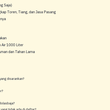
ng Saja)
gkap Toren, Tiang, dan Jasa Pasang
inya
akan
Air 1000 Liter
g Aman dan Tahan Lama
a yang disarankan?
er?
ndolasbaja?
yang tidak ada di daftar?