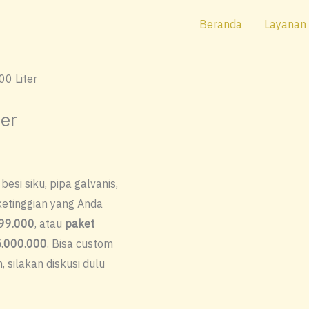
Beranda
Layanan
00 Liter
ter
besi siku, pipa galvanis,
ketinggian yang Anda
199.000
, atau
paket
5.000.000
. Bisa custom
 silakan diskusi dulu