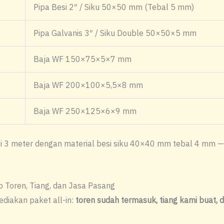
Pipa Besi 2″ / Siku 50×50 mm (Tebal 5 mm)
Pipa Galvanis 3″ / Siku Double 50×50×5 mm
Baja WF 150×75×5×7 mm
Baja WF 200×100×5,5×8 mm
Baja WF 250×125×6×9 mm
ggi 3 meter dengan material besi siku 40×40 mm tebal 4 mm —
 Toren, Tiang, dan Jasa Pasang
ediakan paket all-in:
toren sudah termasuk, tiang kami buat, 