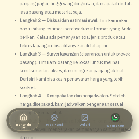
panjang pagar, tinggi yang diinginkan, dan apakah butuh
jasa pasang atau material saja.
Langkah 2 — Diskusi dan estimasi awal.
Tim kami akan
bantu hitung estimasi berdasarkan informasi yang Anda
berikan. Kalau ada pertanyaan soal jenis produk atau
teknis lapangan, bisa ditanyakan di tahap ini.
Langkah 3 — Survei lapangan
(disarankan untuk proyek
pasang). Tim kami datang ke lokasi untuk melihat
kondisi medan, akses, dan mengukur panjang aktual.
Dari sini kami bisa kasih penawaran harga yang lebih
konkret.
Langkah 4 — Kesepakatan dan penjadwalan.
Setelah
harga disepakati, kami jadwalkan pengerjaan sesuai
kesiapan kedua pihak.
Langkah 5 — Pengerjaan di lokasi.
Tim kami datang
Beranda
Jasa Kami
Galeri
WhatsApp
sesuai jadwal, mengerjakan pemasangan sampai selesai
dan rapi.