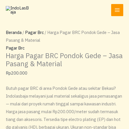
Lewati
ke
konten
Beranda
/
Pagar Brc
/ Harga Pagar BRC Pondok Gede – Jasa
Pasang & Material
Pagar Brc
Harga Pagar BRC Pondok Gede – Jasa
Pasang & Material
Rp
200.000
Butuh pagar BRC di area Pondok Gede atau sekitar Bekasi?
Indolasbaja melayani jual material sekaligus jasa pemasangan
— mulai dari proyek rumah tinggal sampai kawasan industri.
Harga jasa pasang mulai Rp200.000/meter sudah termasuk
tiang dan aksesoris. Tersedia tipe electro plating (EP) dan hot
dip galvanis (HD), berbagai ukuran. Ukuran non-standar bisa