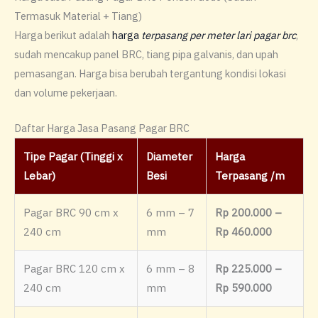
Termasuk Material + Tiang)
Harga berikut adalah
harga
terpasang per meter lari pagar brc
,
sudah mencakup panel BRC, tiang pipa galvanis, dan upah
pemasangan. Harga bisa berubah tergantung kondisi lokasi
dan volume pekerjaan.
Daftar Harga Jasa Pasang Pagar BRC
Tipe Pagar (Tinggi x
Diameter
Harga
Lebar)
Besi
Terpasang /m
Pagar BRC 90 cm x
6 mm – 7
Rp 200.000 –
240 cm
mm
Rp 460.000
Pagar BRC 120 cm x
6 mm – 8
Rp 225.000 –
240 cm
mm
Rp 590.000