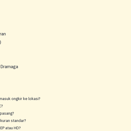
ran
)
i Dramaga
masuk ongkir ke lokasi?
C?
 pasang?
ukuran standar?
 EP atau HD?