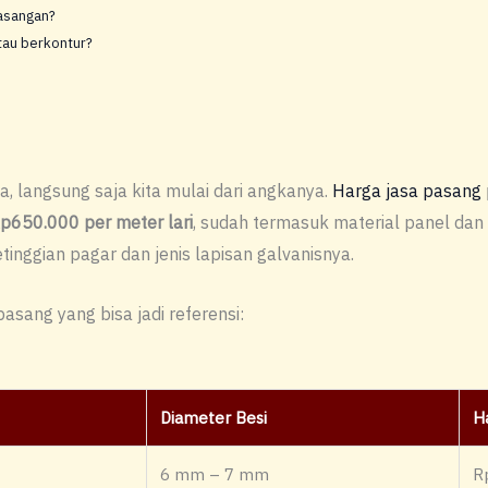
asangan?
atau berkontur?
, langsung saja kita mulai dari angkanya.
Harga jasa pasang
p650.000 per meter lari
, sudah termasuk material panel dan 
inggian pagar dan jenis lapisan galvanisnya.
sang yang bisa jadi referensi:
Diameter Besi
H
6 mm – 7 mm
R