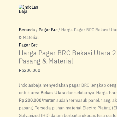
Lewati
ke
konten
Beranda
/
Pagar Brc
/ Harga Pagar BRC Bekasi Uta
& Material
Pagar Brc
Harga Pagar BRC Bekasi Utara 
Pasang & Material
Rp
200.000
Indolasbaja menyediakan pagar BRC lengkap den
untuk area
Bekasi Utara
dan sekitarnya. Harga bor
Rp 200.000/meter
, sudah termasuk panel, tiang, a
pasang. Tersedia pilihan material Electro Plating (E
Galvanized (HD) dalam berbagai ukuran. Bisa custo