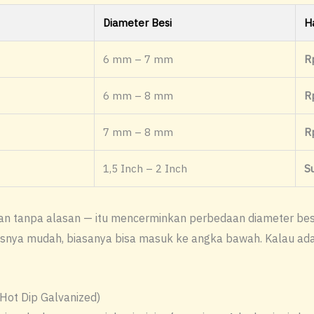
Diameter Besi
H
6 mm – 7 mm
R
6 mm – 8 mm
R
7 mm – 8 mm
R
1,5 Inch – 2 Inch
S
n tanpa alasan — itu mencerminkan perbedaan diameter besi, j
ya mudah, biasanya bisa masuk ke angka bawah. Kalau ada med
 Hot Dip Galvanized)