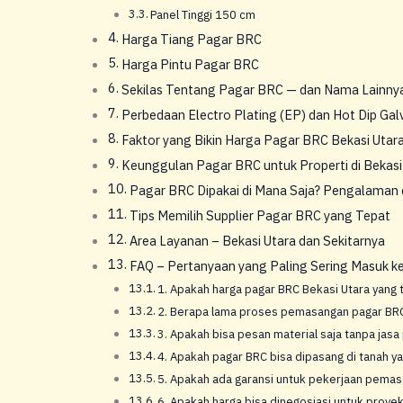
Panel Tinggi 150 cm
Harga Tiang Pagar BRC
Harga Pintu Pagar BRC
Sekilas Tentang Pagar BRC — dan Nama Lainnya
Perbedaan Electro Plating (EP) dan Hot Dip Gal
Faktor yang Bikin Harga Pagar BRC Bekasi Utar
Keunggulan Pagar BRC untuk Properti di Bekasi
Pagar BRC Dipakai di Mana Saja? Pengalaman 
Tips Memilih Supplier Pagar BRC yang Tepat
Area Layanan – Bekasi Utara dan Sekitarnya
FAQ – Pertanyaan yang Paling Sering Masuk k
1. Apakah harga pagar BRC Bekasi Utara yang t
2. Berapa lama proses pemasangan pagar BRC
3. Apakah bisa pesan material saja tanpa jasa
4. Apakah pagar BRC bisa dipasang di tanah ya
5. Apakah ada garansi untuk pekerjaan pema
6. Apakah harga bisa dinegosiasi untuk proye