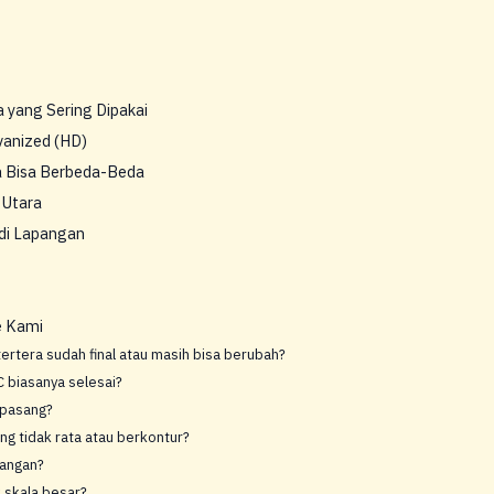
 yang Sering Dipakai
vanized (HD)
a Bisa Berbeda-Beda
 Utara
di Lapangan
e Kami
ertera sudah final atau masih bisa berubah?
 biasanya selesai?
 pasang?
ng tidak rata atau berkontur?
sangan?
k skala besar?