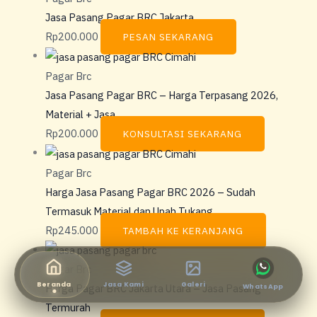
Jasa Pasang Pagar BRC Jakarta
Rp
200.000
PESAN SEKARANG
Pagar Brc
Jasa Pasang Pagar BRC – Harga Terpasang 2026,
Material + Jasa
Rp
200.000
KONSULTASI SEKARANG
Pagar Brc
Harga Jasa Pasang Pagar BRC 2026 – Sudah
Termasuk Material dan Upah Tukang
Rp
245.000
TAMBAH KE KERANJANG
Pagar Brc
Beranda
Jasa Kami
Galeri
Harga Pagar BRC Jakarta Utara – Jasa Pasang
WhatsApp
Termurah