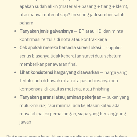
apakah sudah all-in (material + pasang + tiang + klem),
atau hanya material saja? Ini sering jadi sumber salah
paham
Tanyakan jenis galvanisnya
— EP atau HD, dan minta
konfirmasi tertulis di nota atau kontrak kerja
Cek apakah mereka bersedia survei lokasi
— supplier
serius biasanya tidak keberatan survei dulu sebelum
memberikan penawaran final
Lihat konsistensi harga yang ditawarkan
— harga yang
terlalu jauh di bawah rata-rata pasar biasanya ada
kompensasi di kualitas material atau finishing
Tanyakan garansi atau jaminan pekerjaan
— bukan yang
muluk-muluk, tapi minimal ada kejelasan kalau ada
masalah pasca pemasangan, siapa yang bertanggung
jawab
Dari pengalaman kami, klien yang paling puas biasanya bukan