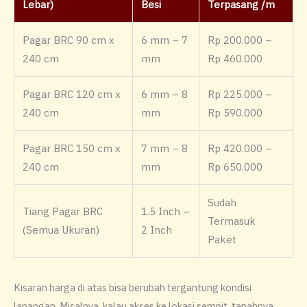
Lebar)
Besi
Terpasang /m
Pagar BRC 90 cm x
6 mm – 7
Rp 200.000 –
240 cm
mm
Rp 460.000
Pagar BRC 120 cm x
6 mm – 8
Rp 225.000 –
240 cm
mm
Rp 590.000
Pagar BRC 150 cm x
7 mm – 8
Rp 420.000 –
240 cm
mm
Rp 650.000
Sudah
Tiang Pagar BRC
1.5 Inch –
Termasuk
(Semua Ukuran)
2 Inch
Paket
Kisaran harga di atas bisa berubah tergantung kondisi
lapangan. Misalnya, kalau akses ke lokasi sempit, tanahnya