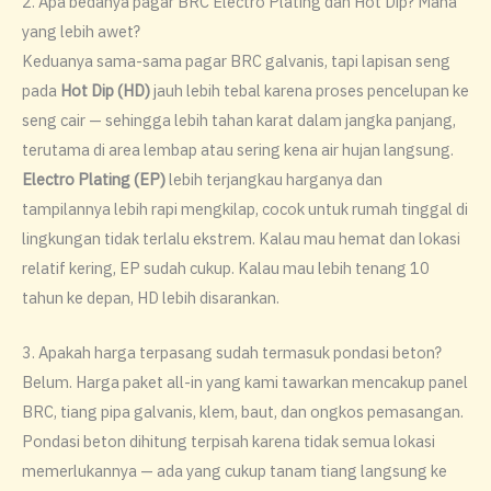
2. Apa bedanya pagar BRC Electro Plating dan Hot Dip? Mana
yang lebih awet?
Keduanya sama-sama pagar BRC galvanis, tapi lapisan seng
pada
Hot Dip (HD)
jauh lebih tebal karena proses pencelupan ke
seng cair — sehingga lebih tahan karat dalam jangka panjang,
terutama di area lembap atau sering kena air hujan langsung.
Electro Plating (EP)
lebih terjangkau harganya dan
tampilannya lebih rapi mengkilap, cocok untuk rumah tinggal di
lingkungan tidak terlalu ekstrem. Kalau mau hemat dan lokasi
relatif kering, EP sudah cukup. Kalau mau lebih tenang 10
tahun ke depan, HD lebih disarankan.
3. Apakah harga terpasang sudah termasuk pondasi beton?
Belum. Harga paket all-in yang kami tawarkan mencakup panel
BRC, tiang pipa galvanis, klem, baut, dan ongkos pemasangan.
Pondasi beton dihitung terpisah karena tidak semua lokasi
memerlukannya — ada yang cukup tanam tiang langsung ke