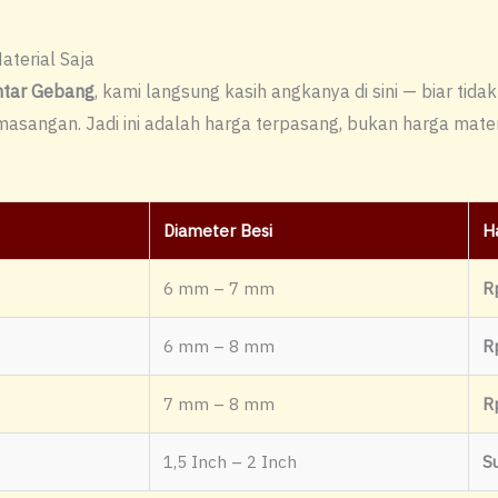
terial Saja
ntar Gebang
, kami langsung kasih angkanya di sini — biar tid
masangan. Jadi ini adalah harga terpasang, bukan harga materi
Diameter Besi
H
6 mm – 7 mm
R
6 mm – 8 mm
R
7 mm – 8 mm
R
1,5 Inch – 2 Inch
S