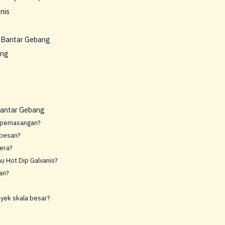
nis
 Bantar Gebang
ang
Bantar Gebang
k pemasangan?
ipesan?
tera?
au Hot Dip Galvanis?
an?
oyek skala besar?