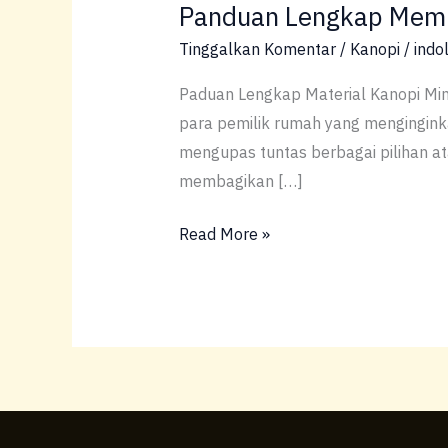
Panduan Lengkap Memili
Memilih
Material
Tinggalkan Komentar
/
Kanopi
/
indo
Kanopi
Paduan Lengkap Material Kanopi Min
Minimalis
para pemilik rumah yang menginginkan
untuk
mengupas tuntas berbagai pilihan at
Cuaca
membagikan […]
Tropis
Read More »