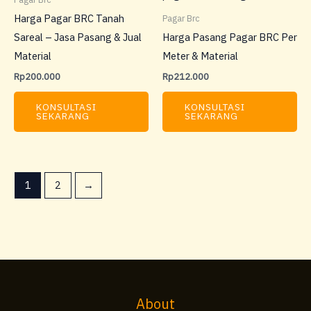
Harga Pagar BRC Tanah
Pagar Brc
Sareal – Jasa Pasang & Jual
Harga Pasang Pagar BRC Per
Material
Meter & Material
Rp
200.000
Rp
212.000
KONSULTASI
KONSULTASI
SEKARANG
SEKARANG
1
2
→
About