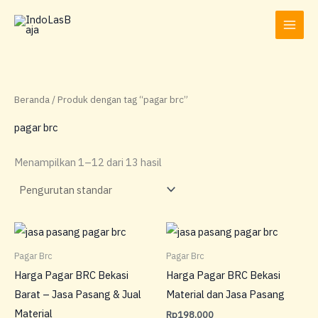
Lewati
ke
konten
Beranda
/ Produk dengan tag “pagar brc”
pagar brc
Menampilkan 1–12 dari 13 hasil
Pagar Brc
Pagar Brc
Harga Pagar BRC Bekasi
Harga Pagar BRC Bekasi
Barat – Jasa Pasang & Jual
Material dan Jasa Pasang
Material
Rp
198.000