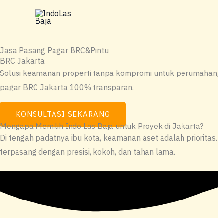
Lewati
ke
konten
Jasa Pasang Pagar BRC&Pintu
BRC Jakarta
Solusi keamanan properti tanpa kompromi untuk perumahan, gu
pagar BRC Jakarta 100% transparan.
KONSULTASI SEKARANG
Mengapa Memilih Indo Las Baja untuk Proyek di Jakarta?
Di tengah padatnya ibu kota, keamanan aset adalah priorit
terpasang dengan presisi, kokoh, dan tahan lama.