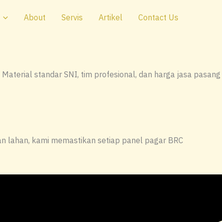
About
Servis
Artikel
Contact Us
Material standar SNI, tim profesional, dan harga jasa pasang
an lahan, kami memastikan setiap panel pagar BRC